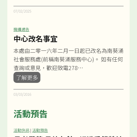
風
及
07/02/2025
暴
雨
機構通告
訊
中心改名事宜
號
本處由二零一六年二月一日起已改名為南葵涌
之
社會服務處(前稱南葵涌服務中心)。 如有任何
服
查詢或意見，歡迎致電278…
務
中
了解更多
安
心
排
改
03/03/2016
通
名
告
活動預告
事
宜
活動快訊
|
活動預告