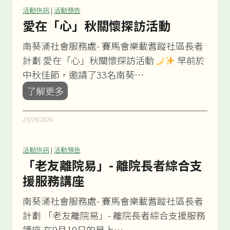
-
活動快訊
|
活動預告
季
長
愛在「心」秋關懷探訪活動
節
幼
性
南葵涌社會服務處- 賽馬會樂載耆蹤社區長者
友
流
計劃 愛在「心」秋關懷探訪活動
早前於
館
行
中秋佳節，邀請了33名南葵…
:
感
愛
了解更多
養
冒
在
生
講
「
23/09/2024
經
座
心
絡
」
活動快訊
|
活動預告
操
秋
「老友離院易」- 離院長者綜合支
2
關
援服務講座
懷
南葵涌社會服務處- 賽馬會樂載耆蹤社區長者
探
計劃 「老友離院易」- 離院長者綜合支援服務
訪
講座 在9月19日的早上…