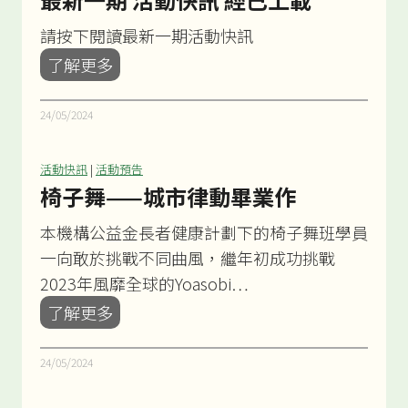
援
經
服
請按下閱讀最新一期活動快訊
已
務
最
了解更多
上
講
新
載
座
一
24/05/2024
期
活
活動快訊
|
活動預告
動
椅子舞——城市律動畢業作
快
本機構公益金長者健康計劃下的椅子舞班學員
訊
一向敢於挑戰不同曲風，繼年初成功挑戰
經
2023年風靡全球的Yoasobi…
已
椅
了解更多
上
子
載
舞
24/05/2024
—