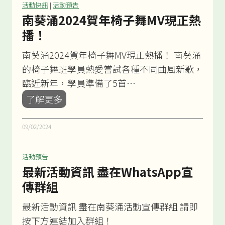
—
活動快訊
|
活動預告
城
南葵涌2024賀年椅子舞MV現正熱
市
播！
律
南葵涌2024賀年椅子舞MV現正熱播！ 南葵涌
動
的椅子舞班學員熱愛嘗試各種不同曲風新歌，
畢
臨近新年，學員準備了5首…
業
南
了解更多
作
葵
涌
09/02/2024
2
0
活動預告
2
最新活動資訊 盡在WhatsApp宣
4
傳群組
賀
最新活動資訊 盡在南葵涌活動宣傳群組 請即
年
按下方連結加入群組！