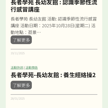
長者學苑 長幼友館 : 認識季節性流
行感冒講座
長者學苑 長幼友館 活動: 認識季節性流行感冒
講座 活動日期：2025年10月28日(星期二) 活
動地點：荔景…
長
了解更多
者
學
19/11/2025
苑
長
活動快訊
|
活動預告
幼
長者學苑-長幼友館 : 養生經絡操2
友
長
了解更多
館
者
:
學
28/01/2025
認
苑
識