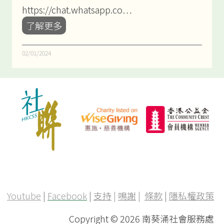
椅
https://chat.whatsapp.co…
子
最
了解更多
舞
新
M
活
02/01/2024
V
動
現
資
正
訊
熱
盡
播
在
！
W
h
a
t
s
Youtube
|
Facebook
|
支持
|
鳴謝
|
條款
|
隱私權政策
A
Copyright ©
2026 南葵涌社會服務處
p