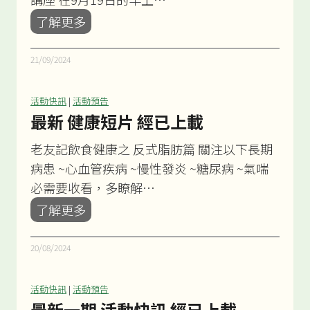
活
「
了解更多
動
老
友
21/09/2024
離
院
活動快訊
|
活動預告
易
最新 健康短片 經已上載
」
老友記飲食健康之 反式脂肪篇 關注以下長期
-
病患 ~心血管疾病 ~慢性發炎 ~糖尿病 ~氣喘
離
必需要收看，多瞭解…
院
最
了解更多
長
新
者
健
20/08/2024
綜
康
合
短
活動快訊
|
活動預告
支
片
最新一期 活動快訊 經已上載