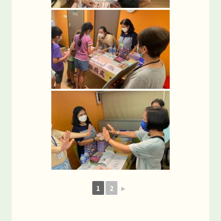
1
2
►