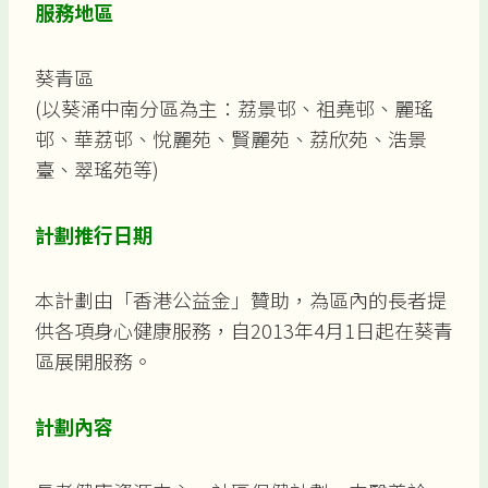
服務地區
葵青區
(以葵涌中南分區為主：荔景邨、祖堯邨、麗瑤
邨、華荔邨、悅麗苑、賢麗苑、荔欣苑、浩景
臺、翠瑤苑等)
計劃推行日期
本計劃由「香港公益金」贊助，為區內的長者提
供各項身心健康服務，自2013年4月1日起在葵青
區展開服務。
計劃內容